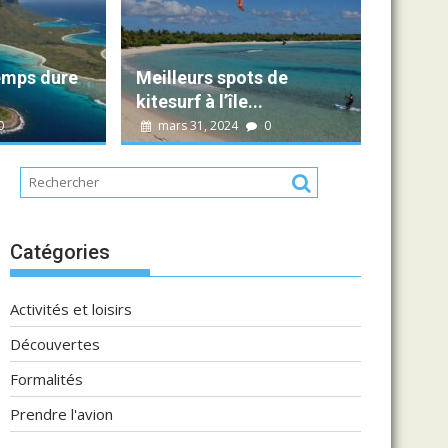
lvina
0
au de l’île Maurice
es couleurs, les saveurs et l’histoire s’entremêlent pour...
emps dure
Meilleurs spots de
kitesurf à l’île...
0
mars 31, 2024
0
Catégories
Activités et loisirs
Découvertes
Formalités
Prendre l'avion