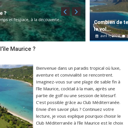
mars 31, 2024
E
Port-Louis : joy
à la découverte...
Imaginez un lieu où l
Combien de t
le vol...
Découvertes
avril 1, 2024
l’île Maurice ?
Bienvenue dans un paradis tropical où luxe,
aventure et convivialité se rencontrent.
Imaginez-vous sur une plage de sable fin à
l’île Maurice, cocktail à la main, après une
partie de golf ou une session de kitesurf.
C’est possible grâce au Club Méditerranée.
Envie d’en savoir plus ? Continuez votre
lecture, je vous explique pourquoi choisir le
Club Méditerranée à l’île Maurice est le choix