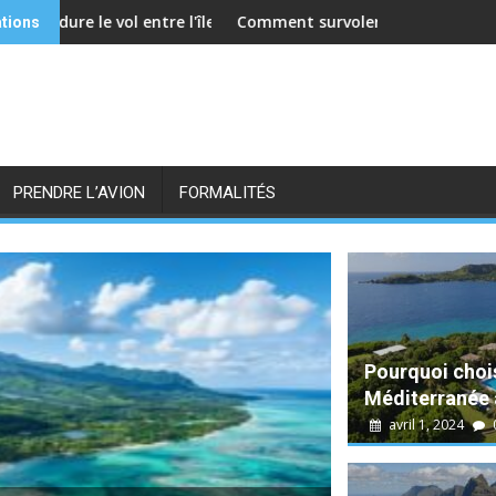
'île Maurice et l'Australie en avion ?
Comment survoler l'île Maurice en hélicoptère ?
Meilleurs spots
ations
PRENDRE L’AVION
FORMALITÉS
Pourquoi chois
Méditerranée à
avril 1, 2024